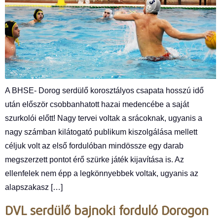
A BHSE- Dorog serdülő korosztályos csapata hosszú idő
után először csobbanhatott hazai medencébe a saját
szurkolói előtt! Nagy tervei voltak a srácoknak, ugyanis a
nagy számban kilátogató publikum kiszolgálása mellett
céljuk volt az első fordulóban mindössze egy darab
megszerzett pontot érő szürke játék kijavítása is. Az
ellenfelek nem épp a legkönnyebbek voltak, ugyanis az
alapszakasz […]
DVL serdülő bajnoki forduló Dorogon