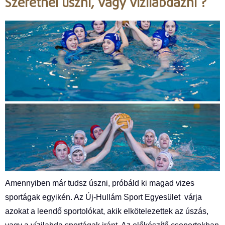
Szeretnél úszni, vagy vízilabdázni ?
Amennyiben már tudsz úszni, próbáld ki magad vizes
sportágak egyikén. Az Új-Hullám Sport Egyesület várja
azokat a leendő sportolókat, akik elkötelezettek az úszás,