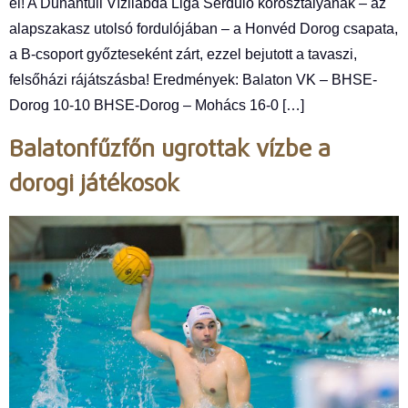
el! A Dunántúli Vízilabda Liga Serdülő korosztályának – az
alapszakasz utolsó fordulójában – a Honvéd Dorog csapata,
a B-csoport győzteseként zárt, ezzel bejutott a tavaszi,
felsőházi rájátszásba! Eredmények: Balaton VK – BHSE-
Dorog 10-10 BHSE-Dorog – Mohács 16-0 […]
Balatonfűzfőn ugrottak vízbe a
dorogi játékosok