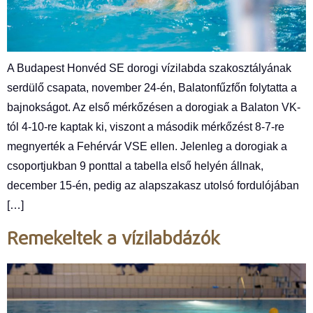
A Budapest Honvéd SE dorogi vízilabda szakosztályának
serdülő csapata, november 24-én, Balatonfűzfőn folytatta a
bajnokságot. Az első mérkőzésen a dorogiak a Balaton VK-
tól 4-10-re kaptak ki, viszont a második mérkőzést 8-7-re
megnyerték a Fehérvár VSE ellen. Jelenleg a dorogiak a
csoportjukban 9 ponttal a tabella első helyén állnak,
december 15-én, pedig az alapszakasz utolsó fordulójában
[…]
Remekeltek a vízilabdázók