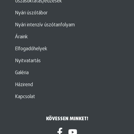
Úszásoktatás/edzések
Nyári úszótábor
Nyári intenzív úszótanfolyam
Áraink
Elfogadóhelyek
Nyitvatartás
Galéria
Házirend
Kapcsolat
KÖVESSEN MINKET!