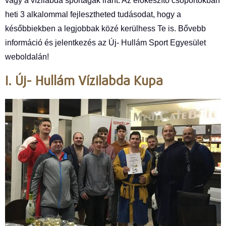
vagy a vízilabda sportágak iránt. Az előkészítő csoportokban
heti 3 alkalommal fejlesztheted tudásodat, hogy a
későbbiekben a legjobbak közé kerülhess Te is. Bővebb
információ és jelentkezés az Új- Hullám Sport Egyesület
weboldalán!
I. Új- Hullám Vízilabda Kupa