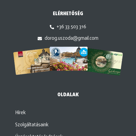
ELÉRHETŐSÉG
+36 33 503 316
dorog.uszoda@gmail.com
OLDALAK
Hírek
Szolgáltatásaink