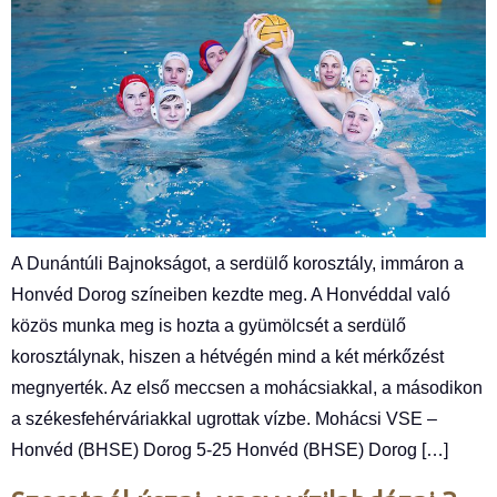
A Dunántúli Bajnokságot, a serdülő korosztály, immáron a
Honvéd Dorog színeiben kezdte meg. A Honvéddal való
közös munka meg is hozta a gyümölcsét a serdülő
korosztálynak, hiszen a hétvégén mind a két mérkőzést
megnyerték. Az első meccsen a mohácsiakkal, a másodikon
a székesfehérváriakkal ugrottak vízbe. Mohácsi VSE –
Honvéd (BHSE) Dorog 5-25 Honvéd (BHSE) Dorog […]