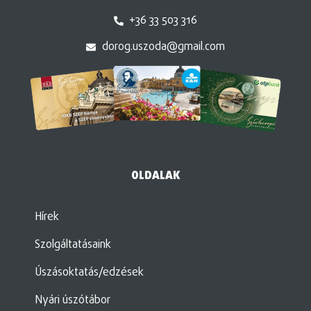
+36 33 503 316
dorog.uszoda@gmail.com
OLDALAK
Hírek
Szolgáltatásaink
Úszásoktatás/edzések
Nyári úszótábor