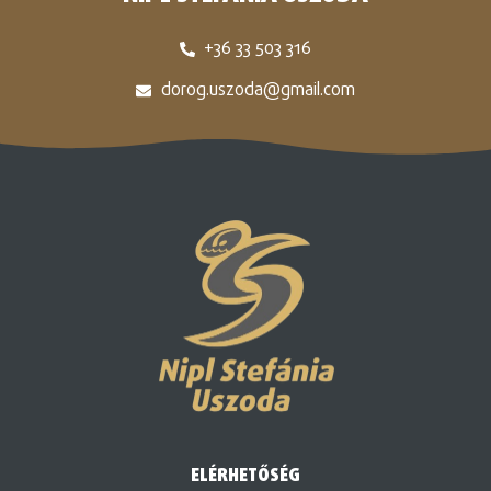
+36 33 503 316
dorog.uszoda@gmail.com
ELÉRHETŐSÉG