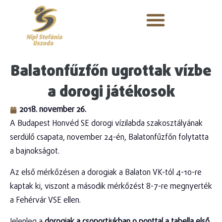
Balatonfűzfőn ugrottak vízbe
a dorogi játékosok
2018. november 26.
A Budapest Honvéd SE dorogi vízilabda szakosztályának
serdülő csapata, november 24-én, Balatonfűzfőn folytatta
a bajnokságot.
Az első mérkőzésen a dorogiak a Balaton VK-tól 4-10-re
kaptak ki, viszont a második mérkőzést 8-7-re megnyerték
a Fehérvár VSE ellen.
Jelenleg a
dorogiak a csoportjukban 9 ponttal a tabella első