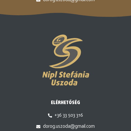
ELÉRHETŐSÉG
+36 33 503 316
dorog.uszoda@gmail.com