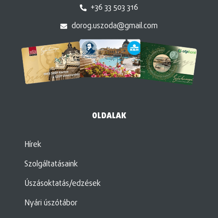
+36 33 503 316
dorog.uszoda@gmail.com
OLDALAK
Hírek
Szolgáltatásaink
Úszásoktatás/edzések
Nyári úszótábor