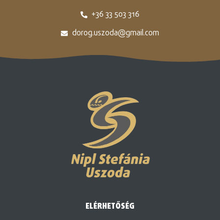
+36 33 503 316
dorog.uszoda@gmail.com
ELÉRHETŐSÉG