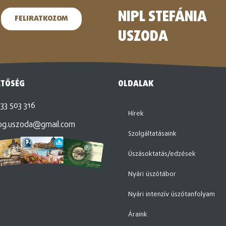
NIPL STEFÁNIA
FELIRATKOZOM
USZODA
ETŐSÉG
OLDALAK
33 503 316
Hírek
og.uszoda@gmail.com
Szolgáltatásaink
Úszásoktatás/edzések
Nyári úszótábor
Nyári intenzív úszótanfolyam
Áraink