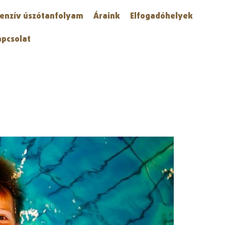
tenzív úszótanfolyam
Áraink
Elfogadóhelyek
apcsolat