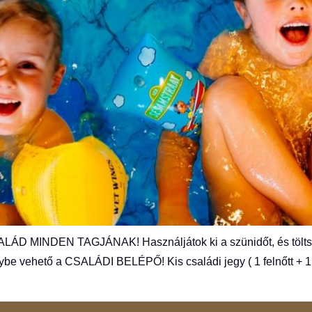
NDEN TAGJÁNAK! Használjátok ki a szünidőt, és töltsétek
e vehető a CSALÁDI BELÉPŐ! Kis családi jegy ( 1 felnőtt + 1 