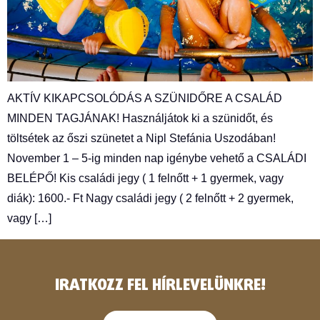
AKTÍV KIKAPCSOLÓDÁS A SZÜNIDŐRE A CSALÁD
MINDEN TAGJÁNAK! Használjátok ki a szünidőt, és
töltsétek az őszi szünetet a Nipl Stefánia Uszodában!
November 1 – 5-ig minden nap igénybe vehető a CSALÁDI
BELÉPŐ! Kis családi jegy ( 1 felnőtt + 1 gyermek, vagy
diák): 1600.- Ft Nagy családi jegy ( 2 felnőtt + 2 gyermek,
vagy […]
IRATKOZZ FEL HÍRLEVELÜNKRE!