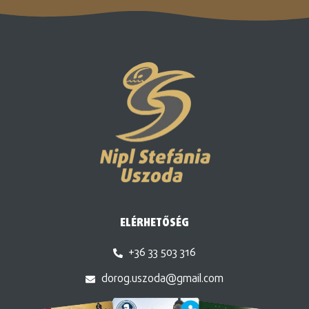
ELÉRHETŐSÉG
+36 33 503 316
dorog.uszoda@gmail.com