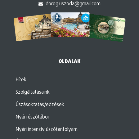
dorog.uszoda@gmail.com
OLDALAK
Hírek
Szolgáltatásaink
Úszásoktatás/edzések
Nyári úszótábor
Nyári intenzív úszótanfolyam