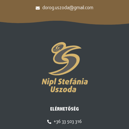
dorog.uszoda@gmail.com
ELÉRHETŐSÉG
+36 33 503 316