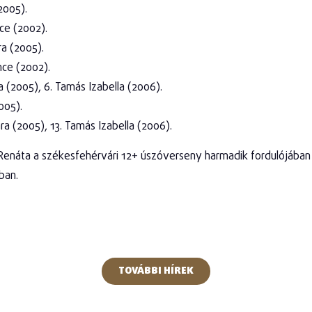
2005).
ce (2002).
a (2005).
nce (2002).
a (2005), 6. Tamás Izabella (2006).
005).
a (2005), 13. Tamás Izabella (2006).
áta a székesfehérvári 12+ úszóverseny harmadik fordulójában v
ban.
TOVÁBBI HÍREK