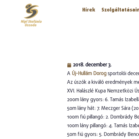
Hírek
Szolgáltatásai
2018. december 3.
A
Új-Hullám Dorog
sportolói dece
Az úszók a kiváló eredmények mel
XVI. Halászlé Kupa Nemzetközi 
200m lány gyors: 6. Tamás Izabell
50m lány hát: 7. Meczger Sára (20
100m fiú pillangó: 2. Dombrády B
100m lány pillangó: 4. Tamás Izab
50m fiú gyors: 5. Dombrády Benc