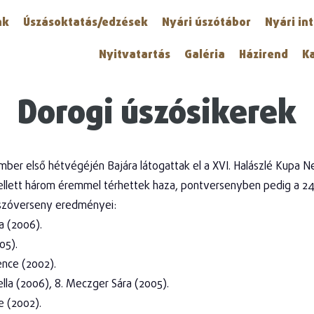
nk
Úszásoktatás/edzések
Nyári úszótábor
Nyári in
Nyitvatartás
Galéria
Házirend
K
Dorogi úszósikerek
mber első hétvégéjén Bajára látogattak el a XVI. Halászlé Kupa 
lett három éremmel térhettek haza, pontversenyben pedig a 24. 
Úszóverseny eredményei:
a (2006).
05).
ence (2002).
ella (2006), 8. Meczger Sára (2005).
e (2002).