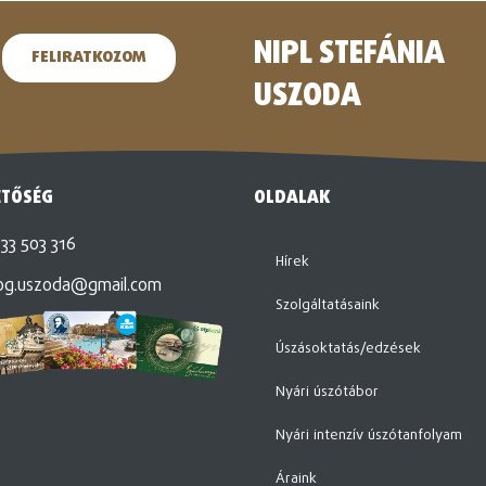
NIPL STEFÁNIA
FELIRATKOZOM
USZODA
ETŐSÉG
OLDALAK
33 503 316
Hírek
og.uszoda@gmail.com
Szolgáltatásaink
Úszásoktatás/edzések
Nyári úszótábor
Nyári intenzív úszótanfolyam
Áraink