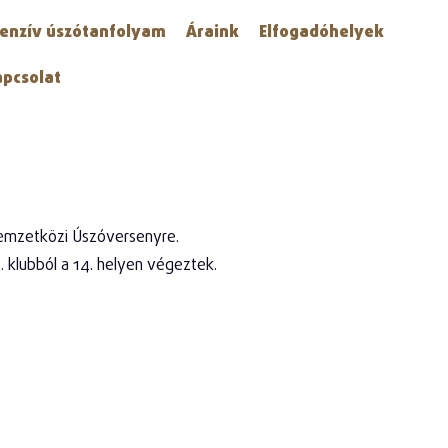
tenzív úszótanfolyam
Áraink
Elfogadóhelyek
apcsolat
Nemzetközi Úszóversenyre.
klubból a 14. helyen végeztek.