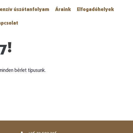
tenzív úszótanfolyam
Áraink
Elfogadóhelyek
apcsolat
7!
inden bérlet típusunk.