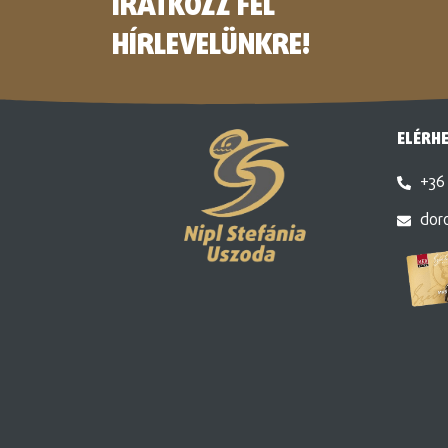
IRATKOZZ FEL
HÍRLEVELÜNKRE!
ELÉRH
+36 
dor