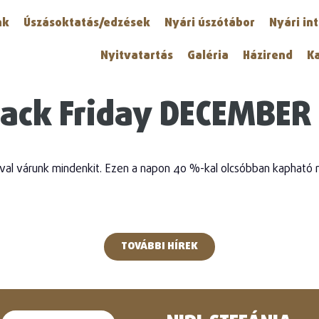
nk
Úszásoktatás/edzések
Nyári úszótábor
Nyári in
Nyitvatartás
Galéria
Házirend
K
lack Friday DECEMBER 
óval várunk mindenkit. Ezen a napon 40 %-kal olcsóbban kapható m
TOVÁBBI HÍREK