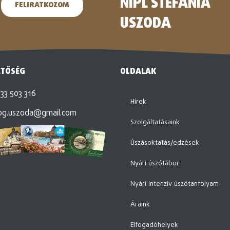
NIPL STEFÁNIA
FELIRATKOZOM
USZODA
ETŐSÉG
OLDALAK
33 503 316
Hírek
og.uszoda@gmail.com
Szolgáltatásaink
Úszásoktatás/edzések
Nyári úszótábor
Nyári intenzív úszótanfolyam
Áraink
Elfogadóhelyek