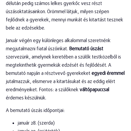
délután pedig számos lelkes gyerkőc vesz részt
úszásoktatásainkon. Örömmel látjuk, milyen szépen
fejlődnek a gyerekek, mennyi munkát és kitartást tesznek
bele az edzésekbe.
Január végén egy különleges alkalommal szeretnénk
megjutalmazni fiatal úszóinkat.
Bemutató úszást
szervezünk, amelynek keretében a szülők testközelből is
megtekinthetik gyermekük edzését és fejlődését. A
bemutató napján a résztvevő gyerekeket
egyedi éremmel
jutalmazzuk, elismerve a kitartásukat és az eddig elért
eredményeiket. Fontos: a szülőknek
váltópapuccsal
érdemes készülniük.
A bemutató úszás időpontjai:
január 28. (szerda)