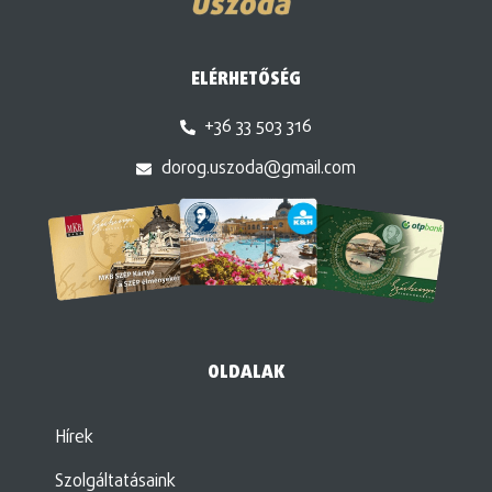
ELÉRHETŐSÉG
+36 33 503 316
dorog.uszoda@gmail.com
OLDALAK
Hírek
Szolgáltatásaink