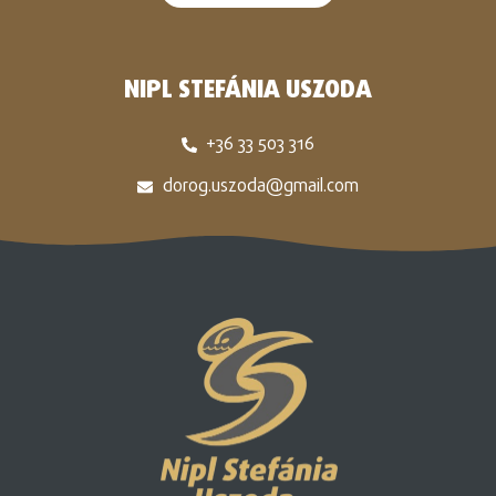
NIPL STEFÁNIA USZODA
+36 33 503 316
dorog.uszoda@gmail.com