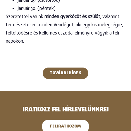
január 29. (csütörtök)
január 30. (péntek)
Szeretettel várunk
minden gyerkőcöt és szülőt
, valamint
természetesen minden Vendéget, aki egy kis melegségre,
feltöltődésre és kellemes uszodai élményre vágyik a téli
napokon.
TOVÁBBI HÍREK
IRATKOZZ FEL HÍRLEVELÜNKRE!
FELIRATKOZOM