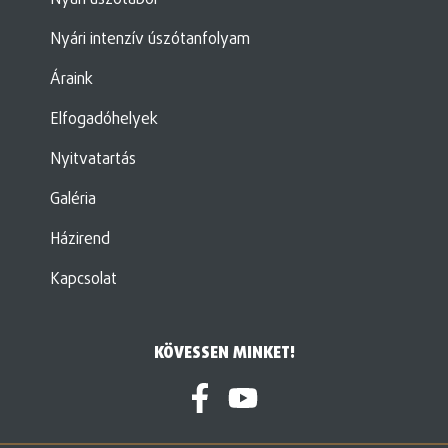
Nyári úszótábor
Nyári intenzív úszótanfolyam
Áraink
Elfogadóhelyek
Nyitvatartás
Galéria
Házirend
Kapcsolat
KÖVESSEN MINKET!