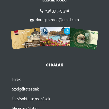
ELÉRHETŐSÉG
+36 33 503 316
dorog.uszoda@gmail.com
OLDALAK
Hírek
Szolgáltatásaink
Úszásoktatás/edzések