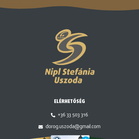
ELÉRHETŐSÉG
+36 33 503 316
dorog.uszoda@gmail.com