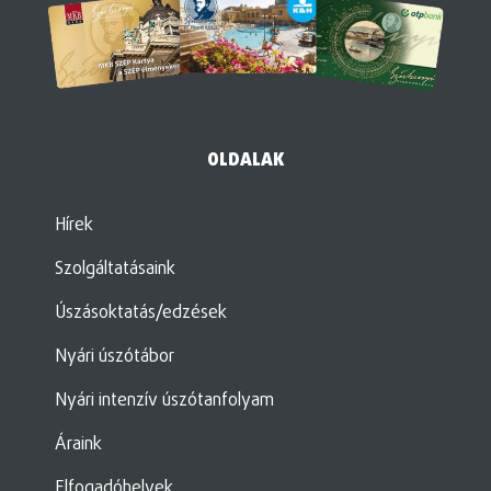
OLDALAK
Hírek
Szolgáltatásaink
Úszásoktatás/edzések
Nyári úszótábor
Nyári intenzív úszótanfolyam
Áraink
Elfogadóhelyek