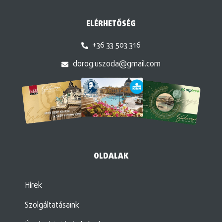
ELÉRHETŐSÉG
+36 33 503 316
dorog.uszoda@gmail.com
OLDALAK
Hírek
Szolgáltatásaink