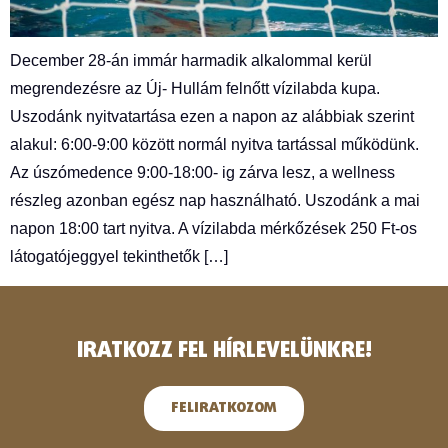
December 28-án immár harmadik alkalommal kerül
megrendezésre az Új- Hullám felnőtt vízilabda kupa.
Uszodánk nyitvatartása ezen a napon az alábbiak szerint
alakul: 6:00-9:00 között normál nyitva tartással működünk.
Az úszómedence 9:00-18:00- ig zárva lesz, a wellness
részleg azonban egész nap használható. Uszodánk a mai
napon 18:00 tart nyitva. A vízilabda mérkőzések 250 Ft-os
látogatójeggyel tekinthetők […]
IRATKOZZ FEL HÍRLEVELÜNKRE!
FELIRATKOZOM