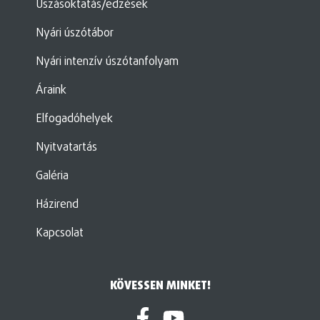
Úszásoktatás/edzések
Nyári úszótábor
Nyári intenzív úszótanfolyam
Áraink
Elfogadóhelyek
Nyitvatartás
Galéria
Házirend
Kapcsolat
KÖVESSEN MINKET!