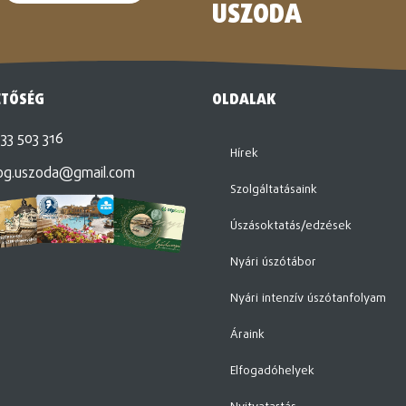
USZODA
ETŐSÉG
OLDALAK
33 503 316
Hírek
og.uszoda@gmail.com
Szolgáltatásaink
Úszásoktatás/edzések
Nyári úszótábor
Nyári intenzív úszótanfolyam
Áraink
Elfogadóhelyek