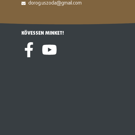
dorog.uszoda@gmail.com
KÖVESSEN MINKET!