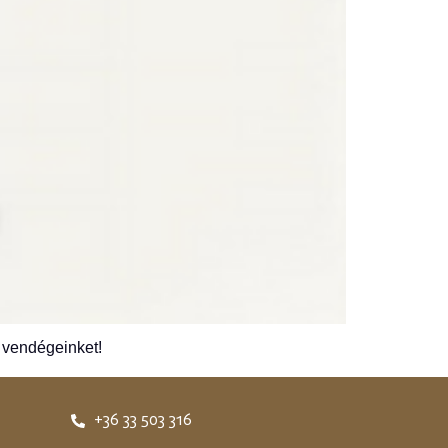
yó vendégeinket!
+36 33 503 316