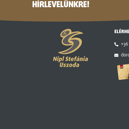
HÍRLEVELÜNKRE!
ELÉRH
+36 
dor