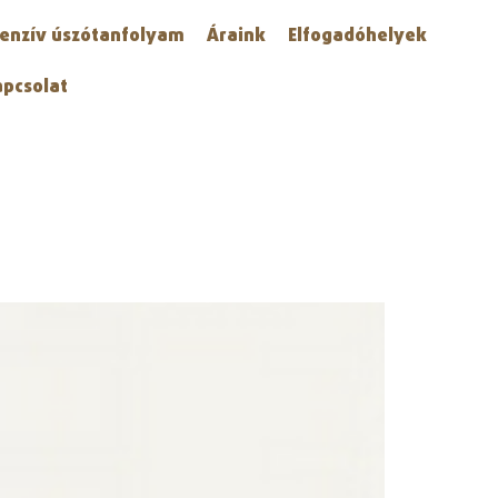
tenzív úszótanfolyam
Áraink
Elfogadóhelyek
apcsolat