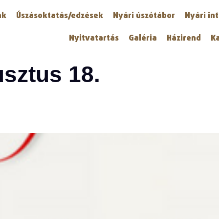
nk
Úszásoktatás/edzések
Nyári úszótábor
Nyári in
Nyitvatartás
Galéria
Házirend
K
sztus 18.